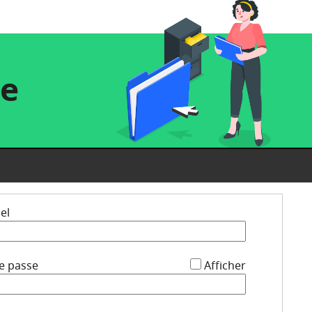
re
*
el
*
e passe
Afficher