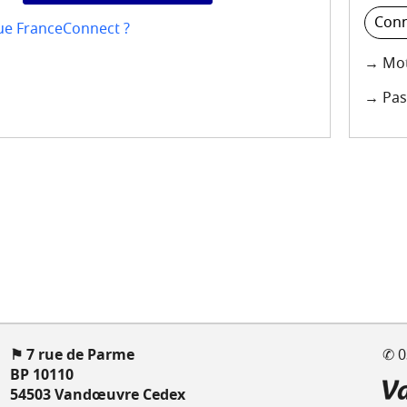
Conn
ue FranceConnect ?
→ Mot
→ Pas
⚑ 7 rue de Parme
✆ 0
BP 10110
54503 Vandœuvre Cedex