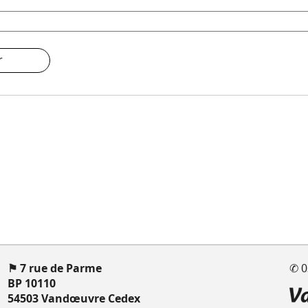
r
⚑ 7 rue de Parme
✆ 0
BP 10110
54503 Vandœuvre Cedex